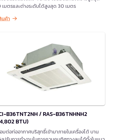
 เมตรและต่างระดับได้สูงสุด 30 เมตร
สินค้า
CI-B36TNT2NH / RAS-B36TNHNH2
34,802 BTU)
ื่อมต่อท่ออากาศบริสุทธิ์เข้ามาภายในเครื่องได้ บาน
ิงปรับการทำงานในการควบคุมทิศทางลมได้ทั้งในแนว