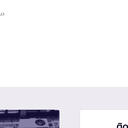
แนว
ติ