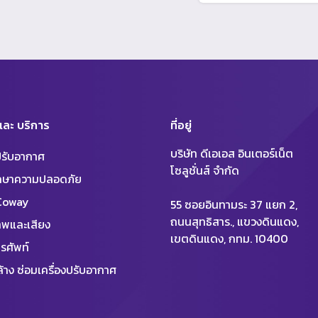
 และ บริการ
ที่อยู่
บริษัท ดีเอเอส อินเตอร์เน็ต
งปรับอากาศ
โซลูชั่นส์ จำกัด
ักษาความปลอดภัย
 Coway
55 ซอยอินทามระ 37 แยก 2,
ถนนสุทธิสาร., แขวงดินแดง,
พและเสียง
เขตดินแดง, กทม. 10400
รศัพท์
้าง ซ่อมเครื่องปรับอากาศ