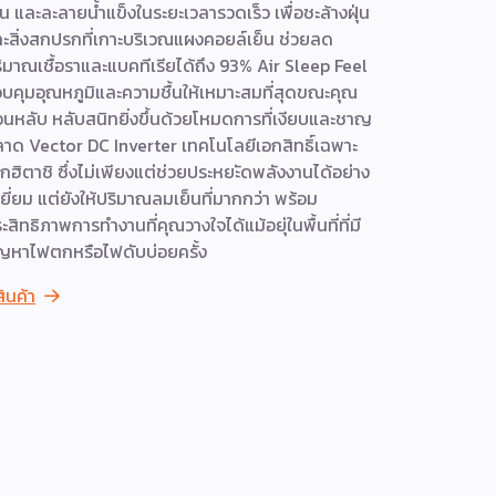
็น และละลายน้ำแข็งในระยะเวลารวดเร็ว เพื่อชะล้างฝุ่น
เย็นสบายสม
ะสิ่งสกปรกที่เกาะบริเวณแผงคอยล์เย็น ช่วยลด
พลังงาน ทำ
ิมาณเชื้อราและแบคทีเรียได้ถึง 93% Air Sleep Feel
ติดตั้งแบบซ
บคุมอุณหภูมิและความชื้นให้เหมาะสมที่สุดขณะคุณ
ความทนทานเห
นหลับ หลับสนิทยิ่งขึ้นด้วยโหมดการที่เงียบและชาญ
พาณิชย์
าด Vector DC Inverter เทคโนโลยีเอกสิทธิ์เฉพาะ
ดูสินค้า
กฮิตาชิ ซึ่งไม่เพียงแต่ช่วยประหยะัดพลังงานได้อย่าง
เยี่ยม แต่ยังให้ปริมาณลมเย็นที่มากกว่า พร้อม
ะสิทธิภาพการทำงานที่คุณวางใจได้แม้อยุ่ในพื้นที่ที่มี
ญหาไฟตกหรือไฟดับบ่อยครั้ง
สินค้า