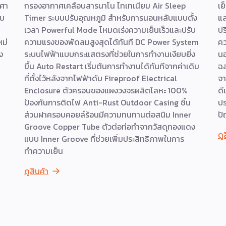
งศา
กรองอากาศเคลือบสารนาโน ไทเทเนียม Air Sleep
เย
ับ
Timer ระบบปรับอุณหภูมิ สำหรับการนอนหลับแบบตั้ง
แล
ล
เวลา Powerful Mode โหมดเร่งความเย็นเร็วและปรับ
ปร
หม่
ความแรงของพัดลมสูงสุดได้ทันที DC Power System
คว
ง
ระบบไฟฟ้าแบบกระแสตรงที่ช่วยในการทำงานเงียบยิ่ง
นอ
ขึ้น Auto Restart เริ่มต้นการทำงานได้ทันทีจากค่าเดิม
ฉล
ที่ตั้งไว้หลังจากไฟฟ้าดับ Fireproof Electrical
จา
Enclosure ตัวครอบของแผงวงจรผลิตโลหะ 100%
ดี
ป้องกันการติดไฟ Anti-Rust Outdoor Casing ชิ้น
ปร
ส่วนฝาครอบคอยล์ร้อนมีความทนทานต่อสนิม Inner
ปั
Groove Copper Tube ตัวต่อท่อทำจากวัสดุทองแดง
ดู
แบบ Inner Groove ที่ช่วยเพิ่มประสิทธิภาพในการ
ทำความเย็น
ดูสินค้า