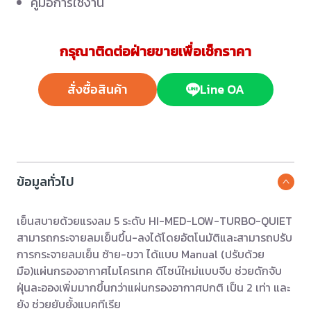
คู่มือการใช้งาน
กรุณาติดต่อฝ่ายขายเพื่อเช็กราคา
สั่งซื้อสินค้า
Line OA
ข้อมูลทั่วไป
เย็นสบายด้วยแรงลม 5 ระดับ HI-MED-LOW-TURBO-QUIET
สามารถกระจายลมเย็นขึ้น-ลงได้โดยอัตโนมัติและสามารถปรับ
การกระจายลมเย็น ซ้าย-ขวา ได้แบบ Manual (ปรับด้วย
มือ)แผ่นกรองอากาศไมโครเทค ดีไซน์ใหม่แบบจีบ ช่วยดักจับ
ฝุ่นละอองเพิ่มมากขึ้นกว่าแผ่นกรองอากาศปกติ เป็น 2 เท่า และ
ยัง ช่วยยับยั้งแบคทีเรีย