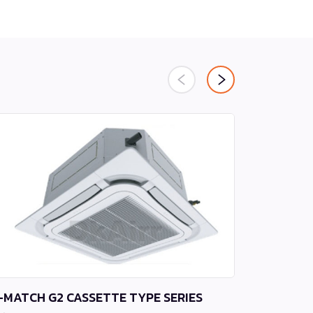
-MATCH G2 CASSETTE TYPE SERIES
GKC Serie