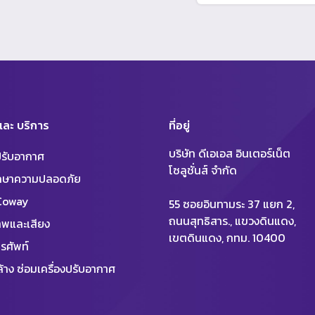
 และ บริการ
ที่อยู่
บริษัท ดีเอเอส อินเตอร์เน็ต
งปรับอากาศ
โซลูชั่นส์ จำกัด
ักษาความปลอดภัย
 Coway
55 ซอยอินทามระ 37 แยก 2,
ถนนสุทธิสาร., แขวงดินแดง,
พและเสียง
เขตดินแดง, กทม. 10400
รศัพท์
้าง ซ่อมเครื่องปรับอากาศ