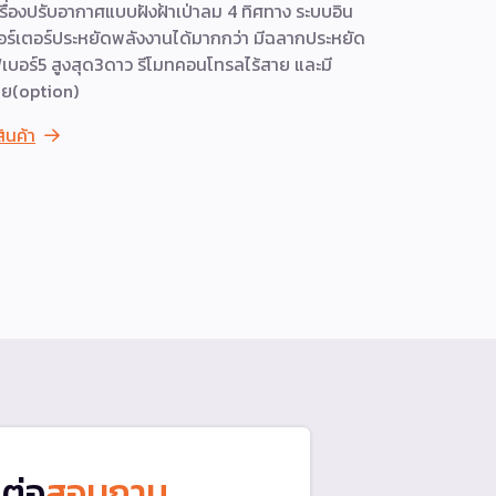
รื่องปรับอากาศแบบฝังฝ้าเป่าลม 4 ทิศทาง ระบบอิน
ดูสินค้า
อร์เตอร์ประหยัดพลังงานได้มากกว่า มีฉลากประหยัด
เบอร์5 สูงสุด3ดาว รีโมทคอนโทรลไร้สาย และมี
ย(option)
สินค้า
ดต่อ
สอบถาม