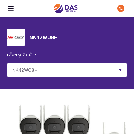
NK42W08H
เลือกรุ่นสินค้า :
NK42W08H