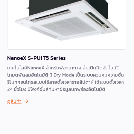
NanoeX S-PU1T5 Series
เทคโนโลยีNanoeX สำหรับฟอกอากาศ สุ่มเปิดปิดอัตโนมัติ
โหมดพัดลมอัตโนมัติ มี Dry Mode เป็นระบบควบคุมความชื้น
รีโมทคอนโทรลแบบไร้สายตั้งเวลารายสัปดาห์ ใช้ระบบตั้งเวลา
24 ชั่วโมง มีฟังก์ชั่นส์ค้นหาข้อมูลบกพร่องอัตโนมัติ
ดูสินค้า