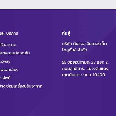
 และ บริการ
ที่อยู่
บริษัท ดีเอเอส อินเตอร์เน็ต
งปรับอากาศ
โซลูชั่นส์ จำกัด
ักษาความปลอดภัย
 Coway
55 ซอยอินทามระ 37 แยก 2,
ถนนสุทธิสาร., แขวงดินแดง,
พและเสียง
เขตดินแดง, กทม. 10400
รศัพท์
้าง ซ่อมเครื่องปรับอากาศ