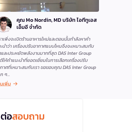
คุณ Mo Nordin, MD บริษัท ไอทีทูเอส
เอ็มอี จำกัด
ราเพิ่งจะเปิดร้านอาหารใหม่และตอนนั้นกำลังหาคำ
พนักงานติด
ะนำว่า เครื่องปรับอากาศแบบไหนจึงจะเหมาะสมกับ
น้ำใจครับ ข
าและประหยัดพลังงานมากที่สุด DAS Inter Group
ได้ให้คำแนะนำที่ยอดเยี่ยมในการเลือกเครื่องปรับ
กาศที่เหมาะสมกับเรา ขอขอบคุณ DAS Inter Group
าก ๆ
านเพิ่ม
อ่านเพิ่ม
ดต่อ
สอบถาม