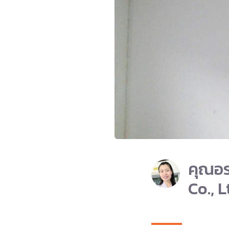
คุณอร
Co., L