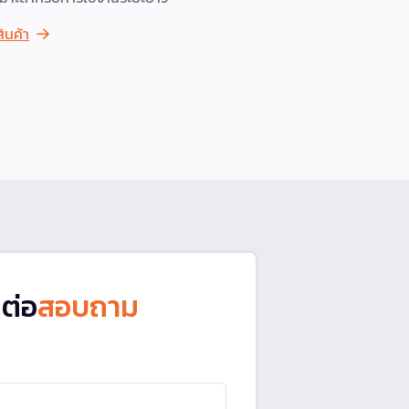
เบล(จากผล
สินค้า
ดูสินค้า
ดต่อ
สอบถาม