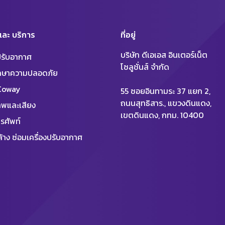
 และ บริการ
ที่อยู่
บริษัท ดีเอเอส อินเตอร์เน็ต
งปรับอากาศ
โซลูชั่นส์ จำกัด
ักษาความปลอดภัย
 Coway
55 ซอยอินทามระ 37 แยก 2,
ถนนสุทธิสาร., แขวงดินแดง,
พและเสียง
เขตดินแดง, กทม. 10400
รศัพท์
้าง ซ่อมเครื่องปรับอากาศ