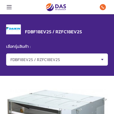
FDBF18EV2S / RZFC18EV2S
เลือกรุ่นสินค้า :
FDBF18EV2S / RZFC18EV2S