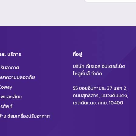
 และ บริการ
ที่อยู่
บริษัท ดีเอเอส อินเตอร์เน็ต
งปรับอากาศ
โซลูชั่นส์ จำกัด
ักษาความปลอดภัย
 Coway
55 ซอยอินทามระ 37 แยก 2,
ถนนสุทธิสาร., แขวงดินแดง,
พและเสียง
เขตดินแดง, กทม. 10400
รศัพท์
้าง ซ่อมเครื่องปรับอากาศ