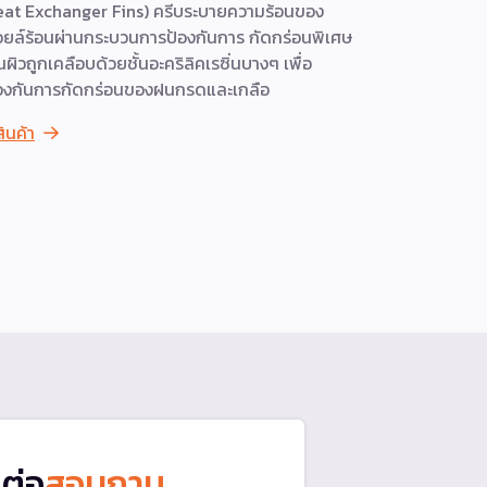
at Exchanger Fins) ครีบระบายความร้อนของ
ในฝ้าส่งลมเ
ยล์ร้อนผ่านกระบวนการป้องกันการ กัดกร่อนพิเศษ
เป็นคอนโดมิ
้นผิวถูกเคลือบด้วยชั้นอะคริลิคเรซิ่นบางๆ เพื่อ
ใช้สารทำคว
องกันการกัดกร่อนของฝนกรดและเกลือ
เย็นสูงและไ
ใช้งานในพื้
สินค้า
260 มม. ทน
ร้อนเคลีอบส
ดูสินค้า
ดต่อ
สอบถาม