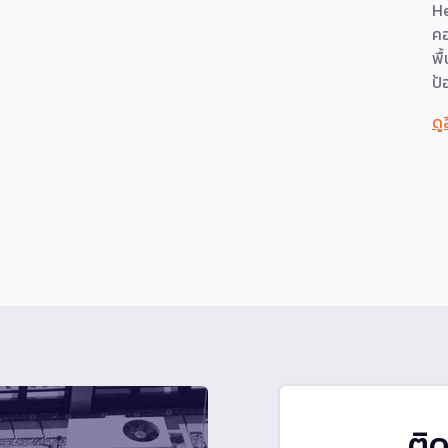
He
คอ
พื
ป้
ดู
ติ