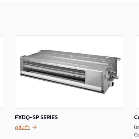
FXDQ-SP SERIES
C
ดูสินค้า
ป้
C