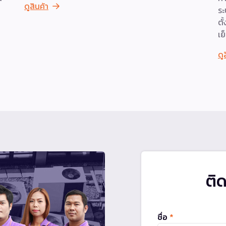
ดูสินค้า
ระ
ตั
เย
ดู
ติ
ชื่อ
*