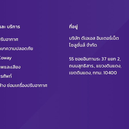
 และ บริการ
ที่อยู่
บริษัท ดีเอเอส อินเตอร์เน็ต
งปรับอากาศ
โซลูชั่นส์ จำกัด
ักษาความปลอดภัย
 Coway
55 ซอยอินทามระ 37 แยก 2,
ถนนสุทธิสาร., แขวงดินแดง,
พและเสียง
เขตดินแดง, กทม. 10400
รศัพท์
้าง ซ่อมเครื่องปรับอากาศ