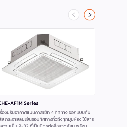
CHE-AF1M Series
FFS-I-AF
รื่องปรับอากาศแบบคาสเซ็ท 4 ทิศทาง ออกแบบทัน
เครื่องปรับ
ัย กระจายลมเย็นรอบทิศทางทั่วถึงทุกมุมห้อง ใช้สาร
motorไฟฟ้า
ความเย็น R-32 ที่เป็นมิตรต่อสิ่งแวดล้อม พร้อม
แบบทั้งมีสา