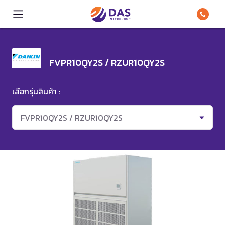
FVPR10QY2S / RZUR10QY2S
เลือกรุ่นสินค้า :
FVPR10QY2S / RZUR10QY2S