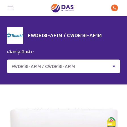
FWDE13I-AF1M / CWDE13I-AF1M
เลือกรุ่นสินค้า :
FWDE13I-AF1M / CWDE13I-AF1M