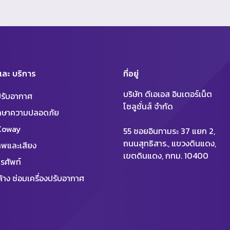
 และ บริการ
ที่อยู่
บริษัท ดีเอเอส อินเตอร์เน็ต
งปรับอากาศ
โซลูชั่นส์ จำกัด
ักษาความปลอดภัย
 Coway
55 ซอยอินทามระ 37 แยก 2,
ถนนสุทธิสาร., แขวงดินแดง,
พและเสียง
เขตดินแดง, กทม. 10400
รศัพท์
้าง ซ่อมเครื่องปรับอากาศ