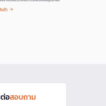
ถึง 4.3 เมต
สินค้า
ซ้าย-ขวาอิ
สารยับยั้งแบ
เพียง 23.5 ซ
ซ้าย-ขวาเพี
ดูสินค้า
ดต่อ
สอบถาม