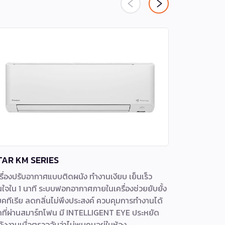
TAR KM SERIES
FHA-BV2S
รื่องปรับอากาศแบบติดผนัง ทำงานเงียบ เย็นเร็ว
เครื่องปรับ
นใจใน 1 นาที ระบบฟอกอากาศภายในเครื่องช่วยยับยั้ง
ไฟเบอร์ 5 ด
คทีเรีย ลดกลิ่นไม่พึงประสงค์ ควบคุมการทำงานได้
เร็วและคงที
กที่ผ่านสมาร์ทโฟน มี INTELLIGENT EYE ประหยัด
ทำความเย็น
ังงานเมื่อตรวจจับว่าไม่พบคนอยุ่ในห้อง
และไม่ทำลาย