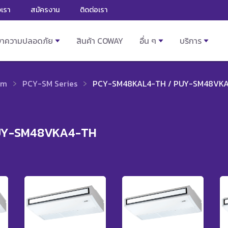
งเรา
สมัครงาน
ติดต่อเรา
ษาความปลอดภัย
สินค้า COWAY
อื่น ๆ
บริการ
im
PCY-SM Series
PCY-SM48KAL4-TH / PUY-SM48VK
UY-SM48VKA4-TH