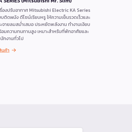
A SERIES (Mitsubishi Mr. Slim)
MK Serie
รื่องปรับอากาศ Mitsubishi Electric KA Series
เครื่องปรั
บติดผนัง ดีไซน์เรียบหรู ให้ความเย็นรวดเร็วและ
ที่สะดวกสบ
ะจายลมสม่ำเสมอ ประหยัดพลังงาน ทำงานเงียบ
พลังงาน ด้ว
้อมความทนทานสูง เหมาะสำหรับที่พักอาศัยและ
แล้วว่า ม่า
นักงานทั่วไป
จากภายนอกอ
สินค้า
ดูสินค้า