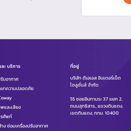
 และ บริการ
ที่อยู่
บริษัท ดีเอเอส อินเตอร์เน็ต
งปรับอากาศ
โซลูชั่นส์ จำกัด
ักษาความปลอดภัย
 Coway
55 ซอยอินทามระ 37 แยก 2,
ถนนสุทธิสาร., แขวงดินแดง,
พและเสียง
เขตดินแดง, กทม. 10400
รศัพท์
้าง ซ่อมเครื่องปรับอากาศ