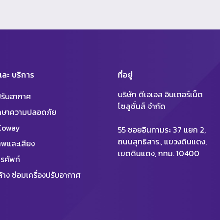
 และ บริการ
ที่อยู่
บริษัท ดีเอเอส อินเตอร์เน็ต
งปรับอากาศ
โซลูชั่นส์ จำกัด
ักษาความปลอดภัย
 Coway
55 ซอยอินทามระ 37 แยก 2,
ถนนสุทธิสาร., แขวงดินแดง,
พและเสียง
เขตดินแดง, กทม. 10400
รศัพท์
้าง ซ่อมเครื่องปรับอากาศ