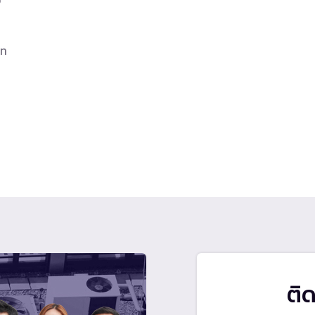
มท
ติ