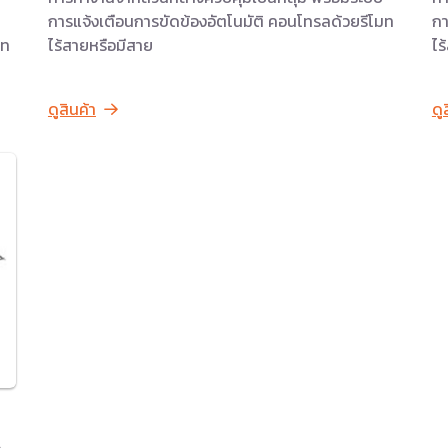
การแจ้งเตือนการขัดข้องอัตโนมัติ คอนโทรลด้วยรีโมท
กา
มท
ไร้สายหรือมีสาย
ไร
ดูสินค้า
ดู
อ