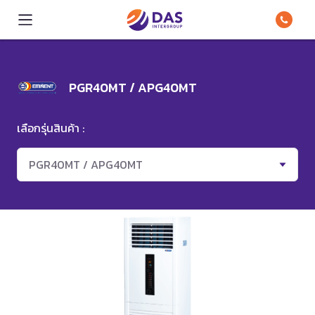
PGR40MT / APG40MT
เลือกรุ่นสินค้า :
PGR40MT / APG40MT