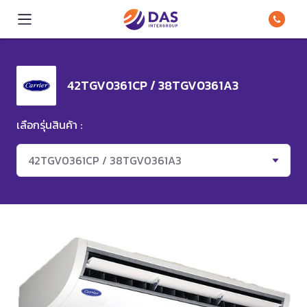
42TGV0361CP / 38TGV0361A3
เลือกรุ่นสินค้า :
42TGV0361CP / 38TGV0361A3