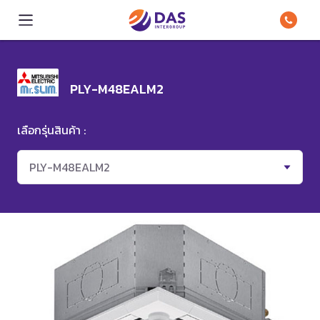
PLY-M48EALM2
เลือกรุ่นสินค้า :
PLY-M48EALM2