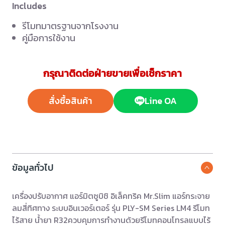
Includes
รีโมทมาตรฐานจากโรงงาน
คู่มือการใช้งาน
กรุณาติดต่อฝ่ายขายเพื่อเช็กราคา
สั่งซื้อสินค้า
Line OA
ข้อมูลทั่วไป
เครื่องปรับอากาศ แอร์มิตซูบิชิ อิเล็คทริค Mr.Slim แอร์กระจาย
ลมสี่ทิศทาง ระบบอินเวอร์เตอร์ รุ่น PLY-SM Series LM4 รีโมท
ไร้สาย น้ำยา R32ควบคุมการทำงานด้วยรีโมทคอนโทรลแบบไร้