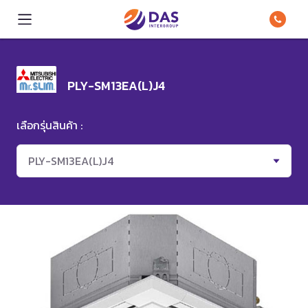
PLY-SM13EA(L)J4
เลือกรุ่นสินค้า :
PLY-SM13EA(L)J4