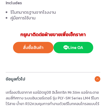
Includes
รีโมทมาตรฐานจากโรงงาน
คู่มือการใช้งาน
กรุณาติดต่อฝ่ายขายเพื่อเช็กราคา
สั่งซื้อสินค้า
Line OA
ข้อมูลทั่วไป
เครื่องปรับอากาศ แอร์มิตซูบิชิ อิเล็คทริค Mr.Slim แอร์กระจาย
ลมสี่ทิศทาง ระบบอินเวอร์เตอร์ รุ่น PLY-SM Series LM4 รีโมท
ไร้สาย น้ำยา R32ควบคุมการทำงานด้วยรีโมทคอนโทรลแบบไร้