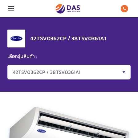
42TSV0362CP / 38TSV0361A1
เลือกรุ่นสินค้า :
42TSV0362CP / 38TSV0361A1