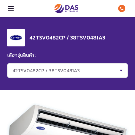
42TSV0482CP / 38TSV0481A3
เลือกรุ่นสินค้า :
42TSV0482CP / 38TSV0481A3