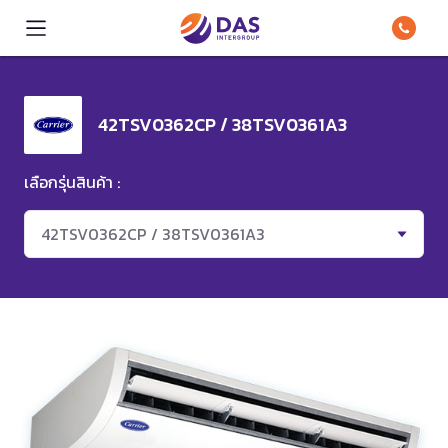
42TSV0362CP / 38TSV0361A3
เลือกรุ่นสินค้า :
42TSV0362CP / 38TSV0361A3