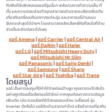
กับฟังก์ชันพิเศษของแอร์รุ่นนั้นๆ พลังงานการทำความเย็น ที่
ตั้ง และความชอบส่วนตัวคุณสามารถอ่านรายละเอียดเพิ่มเติม
เกี่ยวกับเครื่องปรับอากาศแต่ละรุ่น และราคาแอร์บ้านแบบ
อัปเดตล่าสุดได้ง่ายๆ โดยสามารถคลิกเลือกยี่ห้อที่สนใจที่ด้าน
ล่างนี้และติดต่อเราได้เลย
แอร์ Amena
|
แอร์ Carrier
|
แอร์ Central Air
|
แอร์ Daikin
|
แอร์ Haier
แอร์ LG
|
แอร์ Mitsubishi Heavy Duty
|
แอร์ Mitsubishi Mr.Slim
แอร์ Panasonic
|
แอร์ Saijo Denki
|
แอร์ Samsung
|
แอร์ Sharp
แอร์ Star Aire
|
แอร์ Toshiba
|
แอร์ Trane
โดยสรุป
แอร์ เป็นการลงทุนที่มีค่าใช้จ่ายค่อนข้างสูง คุณควรจะตัดสินใจ
อย่างถูกต้องเมื่อเลือกแอร์ตัวใหม่ หากคุณต้องการทราบข้อมูล
เพิ่มเติม เช่น ควรเลือกใช้ตัวกรองแบบไหน จะซื้อแอร์ รุ่น
Inverter ดีหรือไม่ แอร์ติดบ้านราคาเท่าไหร่ หรือคำถามเกี่ยวกับ