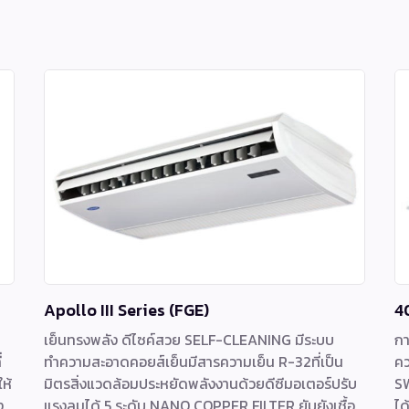
Apollo III Series (FGE)
4
เย็นทรงพลัง ดีไซค์สวย SELF-CLEANING มีระบบ
ก
่
ทำความสะอาดคอยส์เย็นมีสารความเย็น R-32ที่เป็น
คว
ห้
มิตรสิ่งแวดล้อมประหยัดพลังงานด้วยดีซีมอเตอร์ปรับ
SW
ง
แรงลมได้ 5 ระดับ NANO COPPER FILTER ยับยังเชื้อ
ได