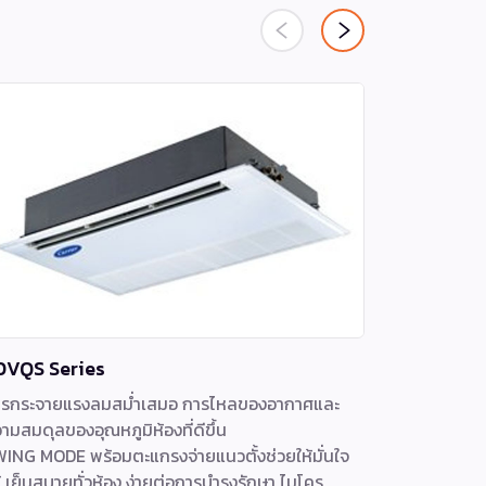
0VQS Series
42CLS-W Se
ารกระจายแรงลมสม่ำเสมอ การไหลของอากาศและ
แฟนคอยล์ (F
ามสมดุลของอุณหภูมิห้องที่ดีขึ้น
ขนาดกะทัดร
ING MODE พร้อมตะแกรงจ่ายแนวตั้งช่วยให้มั่นใจ
ตั้งแต่ 40
้ เย็นสบายทั่วห้อง ง่ายต่อการบำรุงรักษา ไมโคร