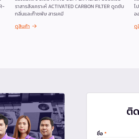
 R-
ราสารสังเคราะห์ ACTIVATED CARBON FILTER ดูดซับ
โป
กลิ่นและก๊าซพัษ สารเคมี
อง
ดูสินค้า
ดู
ติ
ชื่อ
*