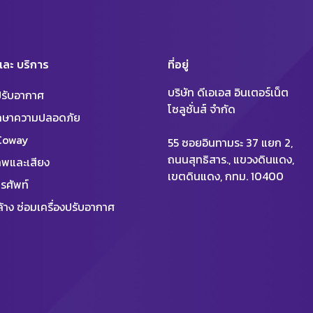
 และ บริการ
ที่อยู่
บริษัท ดีเอเอส อินเตอร์เน็ต
งปรับอากาศ
โซลูชั่นส์ จำกัด
ักษาความปลอดภัย
 Coway
55 ซอยอินทามระ 37 แยก 2,
ถนนสุทธิสาร., แขวงดินแดง,
พและเสียง
เขตดินแดง, กทม. 10400
รศัพท์
้าง ซ่อมเครื่องปรับอากาศ