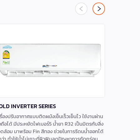
OLD INVERTER SERIES
WRV-FA 
รื่องปรับอากาศแบบติดผนังเย็นเร็วเย็นไว ใช้งานผ่าน
เครื่องปรั
อถือได้ มีประหยัดไฟเบอร์5 น้ำยา R32 เป็นมิตรกับสิ่ง
ประหยัดพลัง
ดล้อม มาพร้อม Fin สีทอง ช่วยในการรีดนน้ำออกได้
เทอร์โบทั่วถ
กว่า ทำให้น้ำไม่เกาะที่ผิวฟินลดปัญหาการกัดกร่อน
6 ชนิด พร้