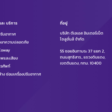
 และ บริการ
ที่อยู่
บริษัท ดีเอเอส อินเตอร์เน็ต
งปรับอากาศ
โซลูชั่นส์ จำกัด
ักษาความปลอดภัย
 Coway
55 ซอยอินทามระ 37 แยก 2,
ถนนสุทธิสาร., แขวงดินแดง,
พและเสียง
เขตดินแดง, กทม. 10400
รศัพท์
้าง ซ่อมเครื่องปรับอากาศ