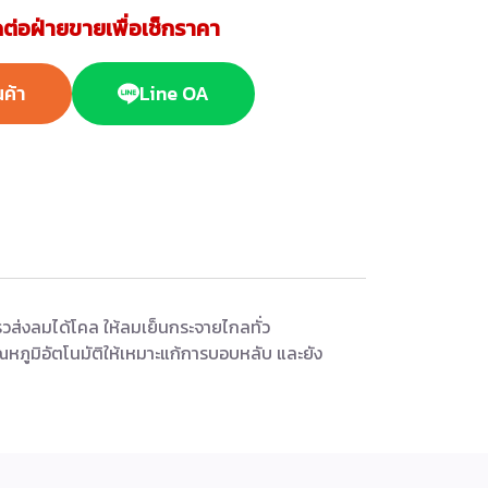
ต่อฝ่ายขายเพื่อเช็กราคา
นค้า
Line OA
วส่งลมได้โคล ให้ลมเย็นกระจายไกลทั่ว
ณหภูมิอัตโนมัติให้เหมาะแก้การบอบหลับ และยัง